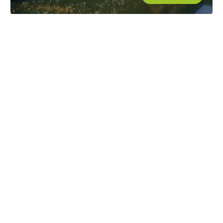
Fotovoltaico Plug & Play: La Rivoluzione
Energetica alla portata di ogni Balcone
20/04/2026
di SOLEXPERT
ESG e Rating Energetico: Perché le PMI devono
investire nelle rinnovabili ora