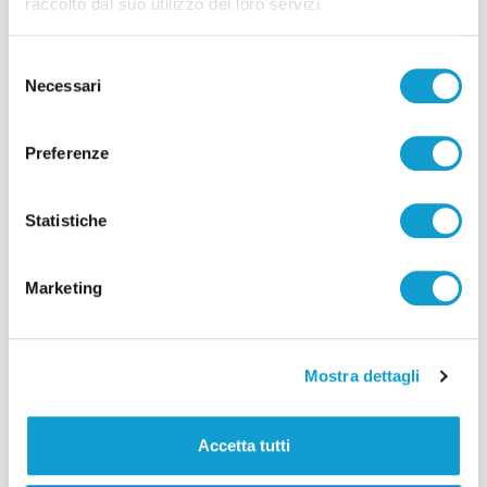
raccolto dal suo utilizzo dei loro servizi.
Selezione
+39 085 8089073
Necessari
del
info@solexpert.it
consenso
Via Pascoli snc - 64023 Mosciano
Preferenze
Sant'Angelo (TE)
CF e P.IVA 02187920679
Statistiche
Marketing
Mostra dettagli
Accetta tutti